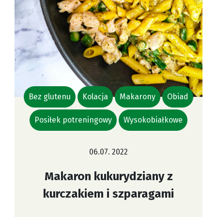
Bez glutenu
Kolacja
Makarony
Obiad
Posiłek potreningowy
Wysokobiałkowe
06.07. 2022
Makaron kukurydziany z
kurczakiem i szparagami