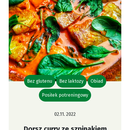
Bez glutenu
Bez laktozy
Obiad
Posiłek potreningowy
02.11. 2022
Dorsz curry ze szpinakiem